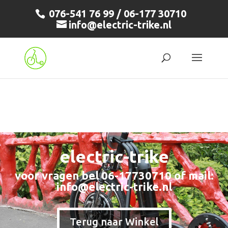
076-541 76 99 / 06-177 30710
info@electric-trike.nl
electric-trike
voor vragen bel 06-17730710 of mail:
info@electric-trike.nl
Terug naar Winkel