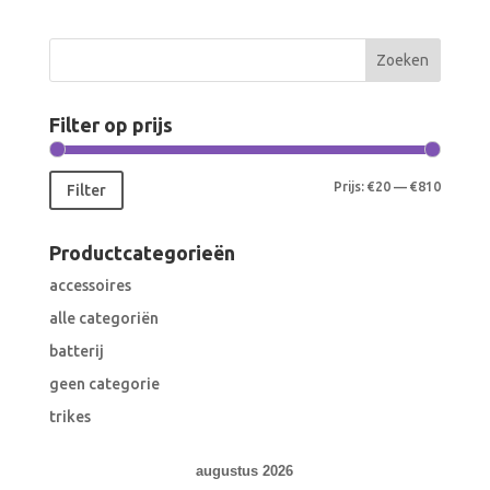
Filter op prijs
Min.
Max.
Prijs:
€20
—
€810
Filter
prijs
prijs
Productcategorieën
accessoires
alle categoriën
batterij
geen categorie
trikes
augustus 2026